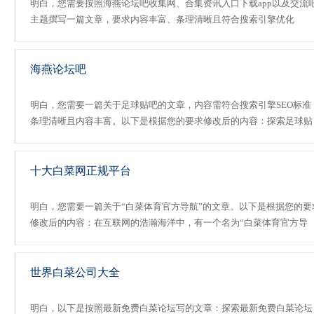
明白，您需要按照海燕论坛吧收集网、合集资讯入口下载app以及交流
主题撰写一篇文章，要求内容丰富、条理清晰且符合搜索引擎优化
（SEO）标准。以下是根据您的需求修改后的内容：探索海燕论坛的多
能平台：策略与智慧的结晶在当今快速变化的商业环境中，策略制定.....
海燕论坛吧
明白，您需要一篇关于足球贴吧的文章，内容需符合搜索引擎SEO标准
条理清晰且内容丰富。以下是根据您的要求修改后的内容：探索足球贴
吧：全球足球迷的聚集地随着互联网的普及和发展，越来越多的人开始
注足球这项运动。足球贴吧作为全球最大的足球爱好者社区之一，......
十大白菜网正规平台
明白，您需要一篇关于“白菜体育官方导航”的文章。以下是根据您的要
修改后的内容：在互联网的浩瀚海洋中，有一个名为“白菜体育官方导
航”的平台，它如同一颗璀璨的明珠，吸引着无数专业人士的目光。在
里，你可以看到各种各样的资源和讨论，从市场分析到...
世界白菜公司大全
明白，以下是按照最新免费白菜论坛写的文章：探索最新免费白菜论坛