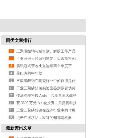
同类文章排行
三聚磷酸钠与减水剂、解胶王等产品
的区别？
「亚马逊人脸识别噩梦」贝索斯将AI
武器化遭大规模抗议
腾讯游戏营收比重连续两个季度下
降，支付、云计算等业务营收涨3
星巴克的中年劫
三聚磷酸钠在陶瓷行业中的作用是什
么？
工业三聚磷酸钠实验室鉴别假冒伪劣
产品的方法？
传滴滴即将接入ofo，共享单车大战格
局或生变
获 3800 万元 A+ 轮投资，乐摇摇科技
利用抓娃娃机做线
工业三聚磷酸钠在洗涤行业中的作用
是什么？
点击在线求助，应答的却都是机器
人，这样真的好吗？
最新资讯文章