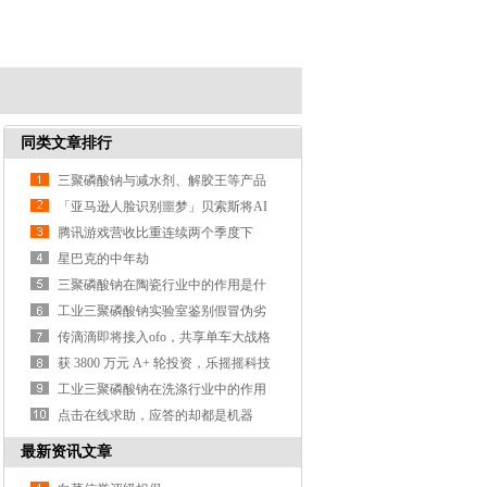
同类文章排行
三聚磷酸钠与减水剂、解胶王等产品
的区别？
「亚马逊人脸识别噩梦」贝索斯将AI
武器化遭大规模抗议
腾讯游戏营收比重连续两个季度下
降，支付、云计算等业务营收涨3
星巴克的中年劫
三聚磷酸钠在陶瓷行业中的作用是什
么？
工业三聚磷酸钠实验室鉴别假冒伪劣
产品的方法？
传滴滴即将接入ofo，共享单车大战格
局或生变
获 3800 万元 A+ 轮投资，乐摇摇科技
利用抓娃娃机做线
工业三聚磷酸钠在洗涤行业中的作用
是什么？
点击在线求助，应答的却都是机器
人，这样真的好吗？
最新资讯文章